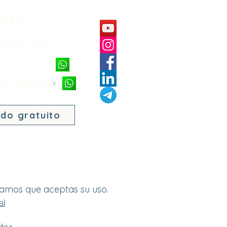
ACTO
utlook.com
51 (España)
 29 (Mexico)
ido gratuito
eramos que aceptas su uso.
al