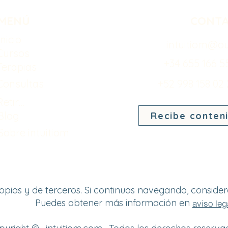
MENÚ
CONT
Inicio
intuitiom@o
Cursos
+34 655 166 5
Terapias
Consultas
+52 998 158 02
Retiros
Blog
Recibe conten
Sobre intuitiom
s propias y de terceros. Si continuas navegando, consid
Puedes obtener más información en
aviso leg