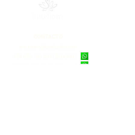
intuitiom
CONTACTO
intuitiom@outlook.com
+34 655 166 551 (España)
+52 998 158 02 29 (Mexico)
Recibe contenido gratuito