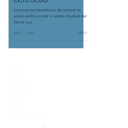
Extra Ocular
Conoce los beneficios de activar la
visión extra ocular o visión intuitiva del
tercer ojo.
MENÚ
Inicio
Cursos
Terapias
Consultas
Retiros
Blog
Sobre intuitiom