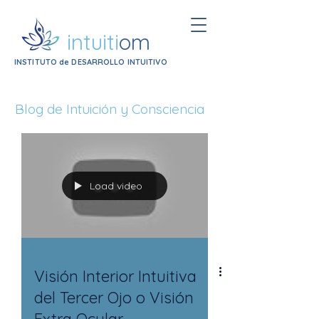
intuiti
om
INSTITUTO de DESARROLLO INTUITIVO
Blog de Intuición y Consciencia
Load video
Visión Interior Intuitiva
del Tercer Ojo o Visión