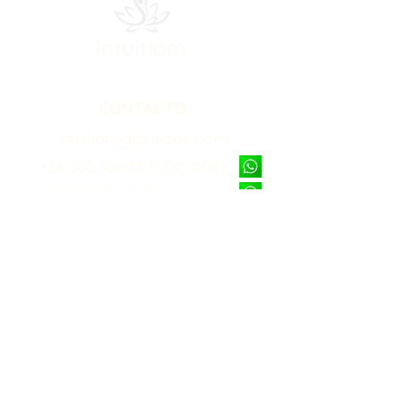
intuitiom
CONTACTO
intuitiom@outlook.com
+34 655 166 551 (España)
+52 998 158 02 29 (Mexico)
Recibe contenido gratuito