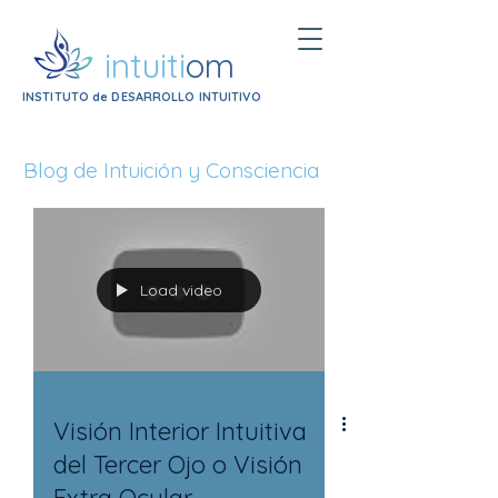
intuiti
om
INSTITUTO de DESARROLLO INTUITIVO
Blog de Intuición y Consciencia
Load video
Visión Interior Intuitiva
del Tercer Ojo o Visión