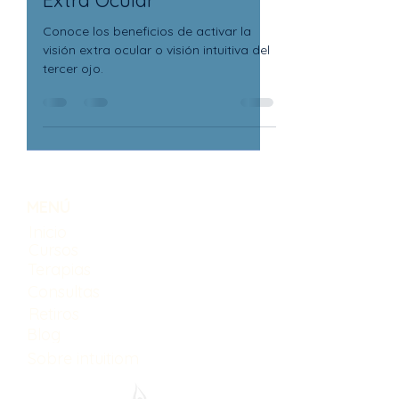
Extra Ocular
Conoce los beneficios de activar la
visión extra ocular o visión intuitiva del
tercer ojo.
MENÚ
Inicio
Cursos
Terapias
Consultas
Retiros
Blog
Sobre intuitiom