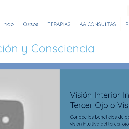
Inicio
Cursos
TERAPIAS
AA CONSULTAS
R
ción y Consciencia
Visión Interior In
Tercer Ojo o Vis
Conoce los beneficios de act
visión intuitiva del tercer ojo