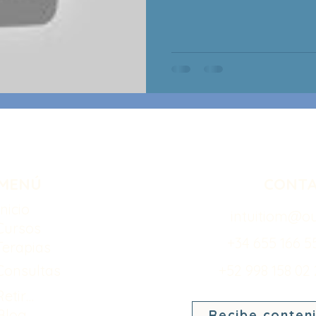
MENÚ
CONT
Inicio
intuitiom@o
Cursos
+34 655 166 5
Terapias
Consultas
+52 998 158 02
Retiros
Blog
Recibe conten