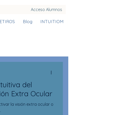
Acceso Alumnos
ETIROS
Blog
INTUITIOM
tuitiva del
ión Extra Ocular
ivar la visión extra ocular o
.