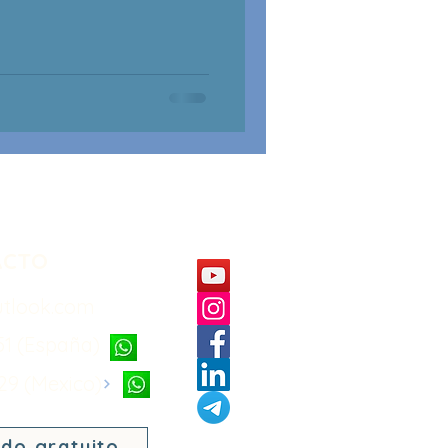
ACTO
utlook.com
51 (España)
 29 (Mexico)
ido gratuito