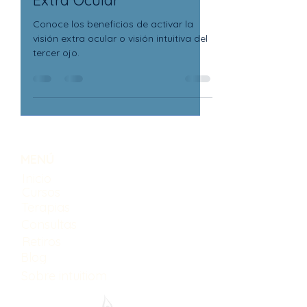
Extra Ocular
Conoce los beneficios de activar la
visión extra ocular o visión intuitiva del
tercer ojo.
MENÚ
Inicio
Cursos
Terapias
Consultas
Retiros
Blog
Sobre intuitiom