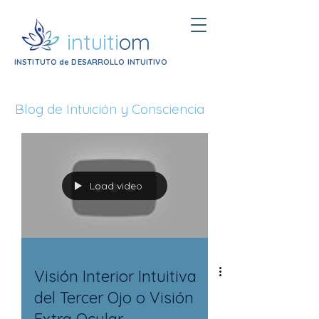
intuiti
om
INSTITUTO de DESARROLLO INTUITIVO
Blog de Intuición y Consciencia
Load video
Visión Interior Intuitiva
del Tercer Ojo o Visión