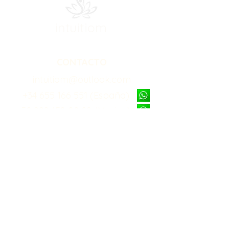
intuitiom
CONTACTO
intuitiom@outlook.com
+34 655 166 551 (España)
+52 998 158 02 29 (Mexico)
Recibe contenido gratuito